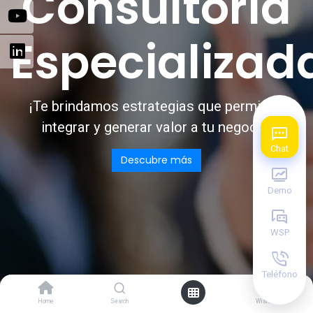
Consultoría
Especializad
¡Te brindamos estrategias que permitan
integrar y generar valor a tu negocio!
Chat
Descubre más
Demo
WSP
Teléfono
0
Home
Search
Wishlist